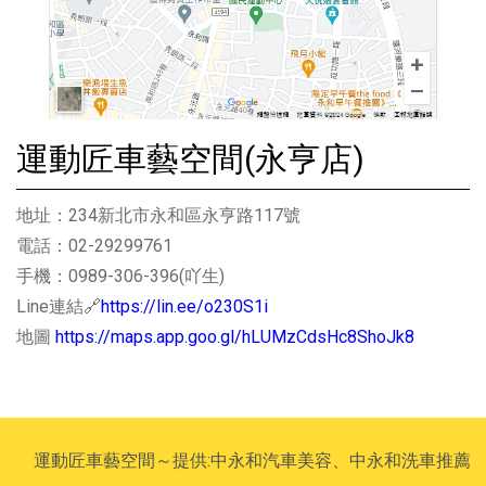
運動匠車藝空間(永亨店)
地址：234新北市永和區永亨路117號
電話：02-29299761
手機：0989-306-396(吖生)
Line連結🔗
https://lin.ee/o230S1i
地圖
https://maps.app.goo.gl/hLUMzCdsHc8ShoJk8
運動匠車藝空間～提供:中永和汽車美容、中永和洗車推薦、