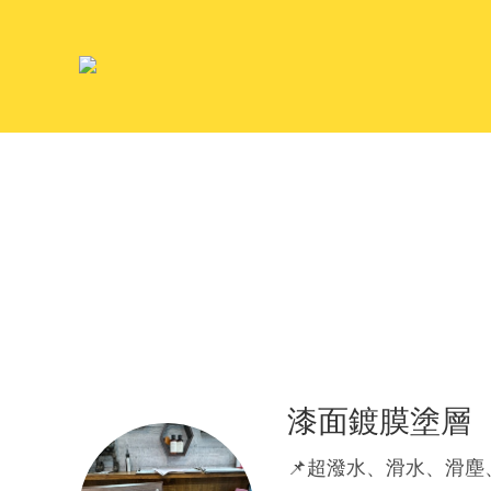
漆面鍍膜塗層
📌超潑水、滑水、滑塵