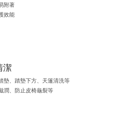
易附著
護效能
清潔
、踏墊、踏墊下方、天篷清洗等
到滋潤、防止皮椅龜裂等