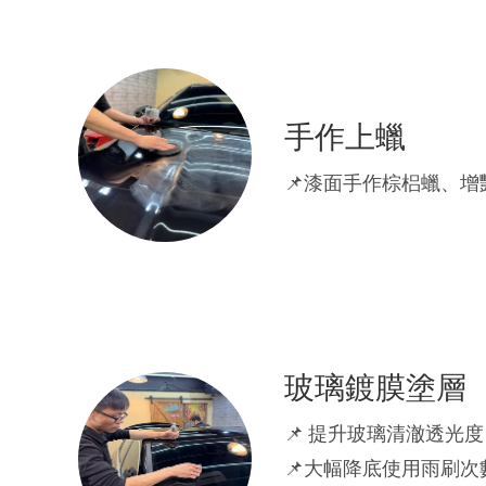
手作上蠟
📌漆面手作棕梠蠟、
玻璃鍍膜塗層
📌 提升玻璃清澈透光度
📌大幅降底使用雨刷次