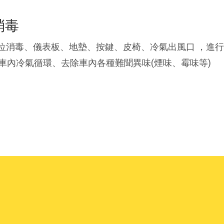
消毒
方位消毒、儀表板、地墊、按鍵、皮椅、冷氣出風口 ，進
配車內冷氣循環、去除車內各種難聞異味(煙味、霉味等)