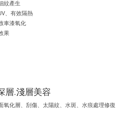
細紋產生
UV、有效隔熱
致車漆氧化
效果
深層.淺層美容
漆面氧化層、刮傷、太陽紋、水斑、水痕處理修復