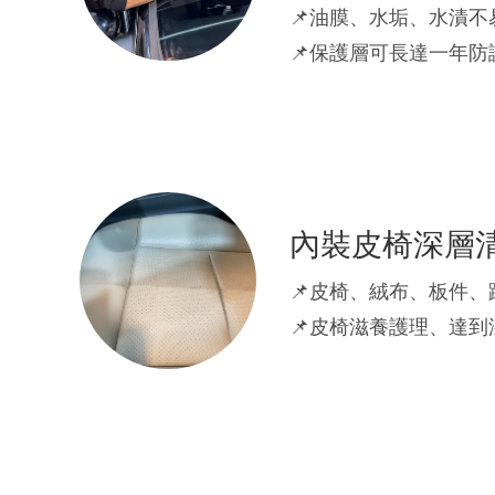
📌油膜、水垢、水漬不
📌保護層可長達一年防
內裝皮椅深層
📌皮椅、絨布、板件
📌皮椅滋養護理、達