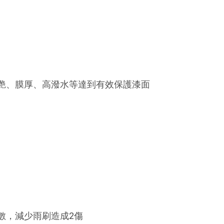
增艷、膜厚、高潑水等達到有效保護漆面
數，減少雨刷造成2傷