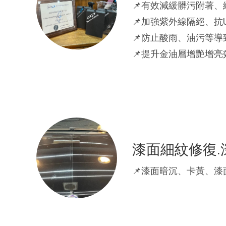
📌有效減緩髒污附著、
📌加強紫外線隔絕、抗
📌防止酸雨、油污等導
📌提升金油層增艷增亮
漆面細紋修復.
📌漆面暗沉、卡黃、